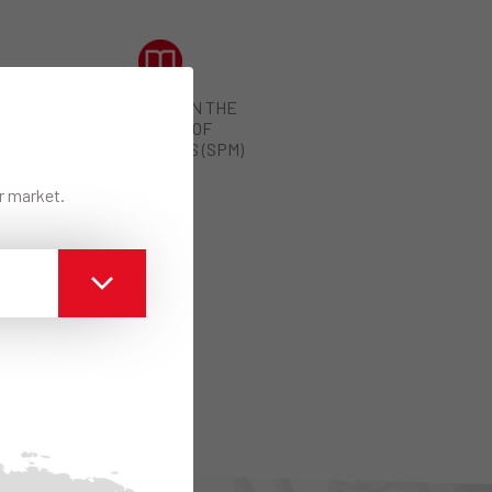
GUIDELINES ON THE
HANDLING OF
MICROPLASTICS (SPM)
ur market.