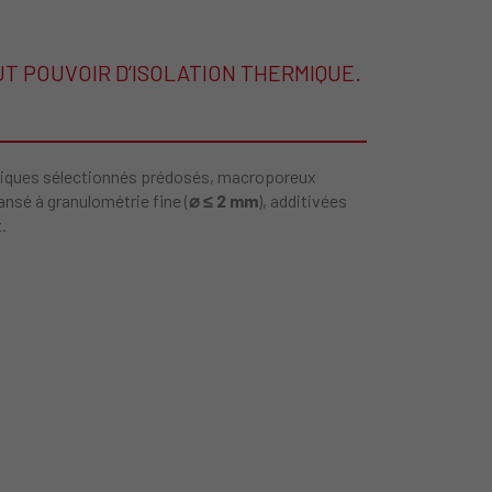
T POUVOIR D’ISOLATION THERMIQUE.
auliques sélectionnés prédosés, macroporeux
pansé à granulométrie fine (
⌀ ≤ 2 mm
), additivées
.