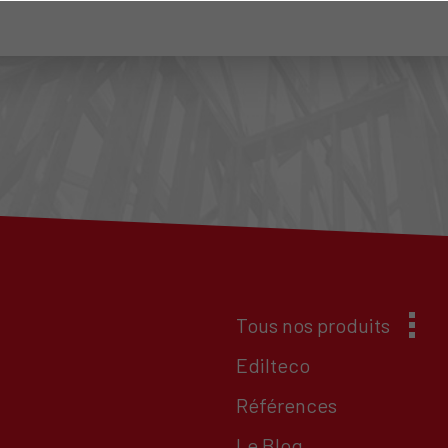
Tous nos produits
Edilteco
Références
Le Blog