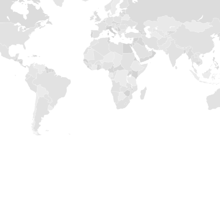
RESTEZ
CONNECTE
En vous abonnant à notre newsletter pour rester au co
nouveautés technologiques en matière de constructio
J'accepte la Politique de Confidentialité.
Traitement d
Website