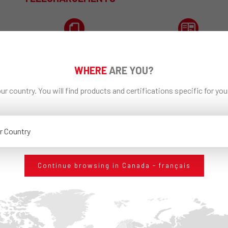
Technical Data Sheet
EDILTECO General
GECO PLASTER
Catalogue
WHERE
ARE YOU?
ur country. You will find products and certifications specific for yo
PARTAGEZ SUR
r Country
Continue browsing in Canada - français
DEMANDE D'INFORMATION