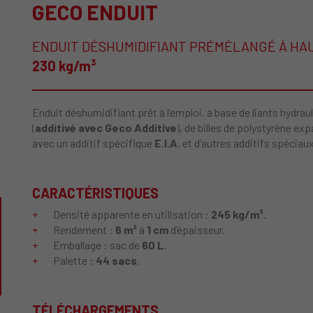
GECO ENDUIT
ENDUIT DÉSHUMIDIFIANT PRÉMÉLANGÉ À HAU
230 kg/m³
Enduit déshumidifiant prêt à l’emploi, à base de liants hydr
(
additivé avec Geco Additive
), de billes de polystyrène ex
avec un additif spécifique
E.I.A.
et d’autres additifs spéciaux
CARACTÉRISTIQUES
Densité apparente en utilisation :
245 kg/m³
.
Rendement :
6 m²
à
1 cm
d’épaisseur.
Emballage : sac de
60 L
.
Palette :
44 sacs
.
TÉLÉCHARGEMENTS