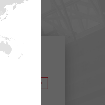
urant sur les
n.
S'INSCRIRE
es données personnelles