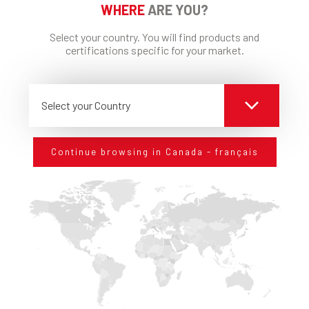
WHERE
ARE YOU?
Select your country. You will find products and
certifications specific for your market.
Select your Country
RESTEZ
CONNECTE
En vous abonnant à notre newsletter pour rester au
Continue browsing in Canada - français
courant sur les nouveautés technologiques en
matière de construction.
J'accepte la Politique de Confidentialité.
Traitement
des données personnelles